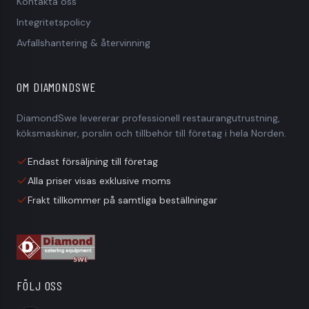
Kontakta oss
Är priserna inklusive moms?
Integritetspolicy
Ingår frakt i priset?
Avfallshantering & återvinning
Hur gör jag en beställning?
OM DIAMONDSWE
När får jag mitt slutpris?
DiamondSwe levererar professionell restaurangutrustning,
Hur lång är leveranstiden?
köksmaskiner, porslin och tillbehör till företag i hela Norden.
Kan jag få hjälp innan jag beställer?
Endast försäljning till företag
Alla priser visas exklusive moms
Har ni reservdelar till alla era maskiner?
Frakt tillkommer på samtliga beställningar
FÖLJ OSS