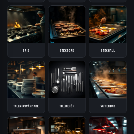
SPIS
STEKBORD
STEKHÄLL
TALLRIKSVÄRMARE
TILLBEHÖR
VATTENBAD