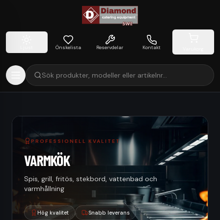
Ljust
Önskelista
Reservdelar
Kontakt
Varukorg
Sök produkter, modeller eller artikelnr…
PROFESSIONELL KVALITET
VARMKÖK
Spis, grill, fritös, stekbord, vattenbad och
varmhållning
Hög kvalitet
Snabb leverans