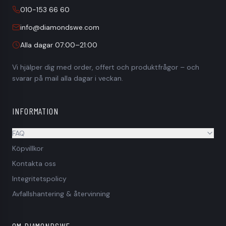
010-153 66 60
info@diamondswe.com
Alla dagar 07:00–21:00
Vi hjälper dig med order, offert och produktfrågor – och
svarar på mail alla dagar i veckan.
INFORMATION
FAQ
Köpvillkor
Säljer ni till privatpersoner?
Kontakta oss
Är priserna inklusive moms?
Integritetspolicy
Ingår frakt i priset?
Avfallshantering & återvinning
Hur gör jag en beställning?