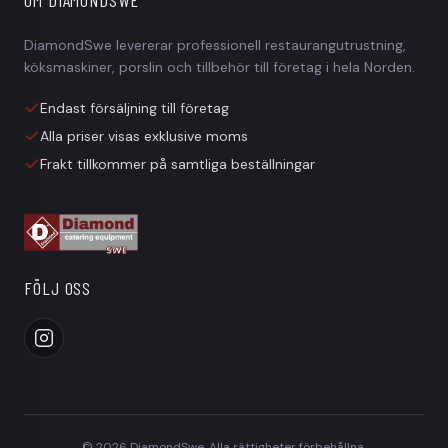
OM DIAMONDSWE
När får jag mitt slutpris?
DiamondSwe levererar professionell restaurangutrustning,
Hur lång är leveranstiden?
köksmaskiner, porslin och tillbehör till företag i hela Norden.
Kan jag få hjälp innan jag beställer?
Endast försäljning till företag
Alla priser visas exklusive moms
Har ni reservdelar till alla era maskiner?
Frakt tillkommer på samtliga beställningar
FÖLJ OSS
©
2026
DiamondSwe. Alla rättigheter förbehållna.