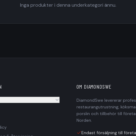
Inga produkter i denna underkategori ännu.
N
OM DIAMONDSWE
DiamondSwe levererar profess
restaurangutrustning, köksmas
ll privatpersoner?
porslin och tillbehör till företa
s
Norden.
a inklusive moms?
licy
Endast försäljning till föret
i priset?