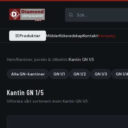
Produkter
Möbler
Köksredskap
Kontakt
Kampanj
Hem
/
Kantiner, porslin & tillbehör
/
Kantin GN 1/5
Alla GN-kantiner
GN 1/1
GN 1/2
GN 1/3
GN 1/
Kantin GN 1/5
Utforska vårt sortiment inom Kantin GN 1/5.