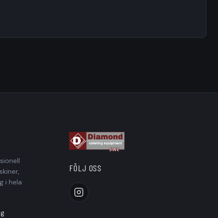
ionell
FÖLJ OSS
kiner,
g i hela
ag