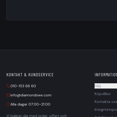
KONTAKT & KUNDSERVICE
INFORMATIO
010-153 66 60
FAQ
Köpvillkor
Säljer ni ti
info@diamondswe.com
Kontakta os
Alla dagar 07:00–21:00
Är prisern
Integritetspo
Vi hjälper dig med order, offert och
Ingår frakt 